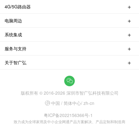
无线路由器
4G/5G路由器
交换机
4G/5G便携式MIFI
无线AP
电脑周边
4G UFI
无线中继器
HUB集线器
4G天线
无线网卡
系统集成
蓝牙适配器
4G/5G路由器
PCI/PCIE网卡
家用无线网络覆盖集成
多功能转换器
服务与支持
家用有线网络覆盖集成
打印机共享器
产品服务
视频转换器
关于智广弘
联系智广弘
线材类
智广弘公司介绍
售后网点
深圳总部
智广弘阿里国际站
版权所有 © 2016-
2026
深圳市智广弘科技有限公司
中国 / 简体中心/ zh-cn
粤ICP备2022156366号-1
致力成为全球家用及中小企业网通产品方案解决、产品定制和制造商