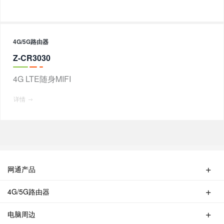
4G/5G路由器
Z-CR3030
4G LTE随身MIFI
详情
网通产品
无线路由器
4G/5G路由器
交换机
4G/5G便携式MIFI
无线AP
电脑周边
4G UFI
无线中继器