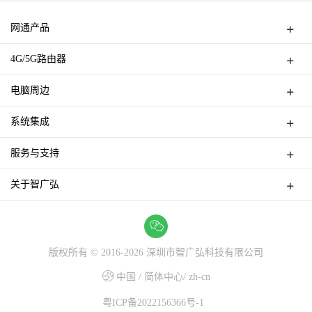
网通产品
无线路由器
4G/5G路由器
交换机
4G/5G便携式MIFI
无线AP
电脑周边
4G UFI
无线中继器
HUB集线器
4G天线
系统集成
无线网卡
蓝牙适配器
4G/5G路由器
PCI/PCIE网卡
家用无线网络覆盖集成
多功能转换器
服务与支持
家用有线网络覆盖集成
打印机共享器
产品服务
关于智广弘
视频转换器
联系智广弘
线材类
智广弘公司介绍
售后网点
深圳总部
智广弘阿里国际站
版权所有 © 2016-
2026
深圳市智广弘科技有限公司
中国 / 简体中心/ zh-cn
粤ICP备2022156366号-1