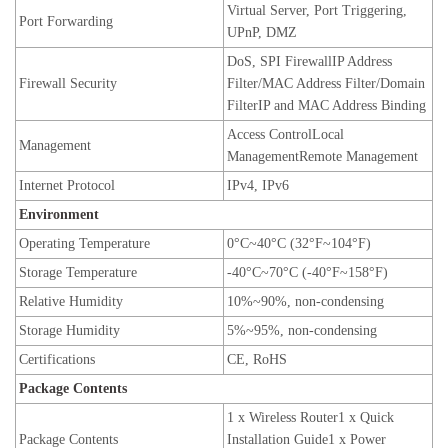
Virtual Server, Port Triggering,
Port Forwarding
UPnP, DMZ
DoS, SPI FirewallIP Address
Firewall Security
Filter/MAC Address Filter/Domain
FilterIP and MAC Address Binding
Access ControlLocal
Management
ManagementRemote Management
Internet Protoco
l
IPv4, IPv6
Environment
Operating Temperature
0°C~40°C (32°F~104°F)
Storage Temperature
-40°C~70°C (-40°F~158°F)
Relative Humidity
10%~90%, non-condensing
Storage Humidity
5%~95%, non-condensing
Certifications
CE, RoHS
Package Contents
1 x Wireless Router1 x Quick
Package Contents
Installation Guide1 x Power