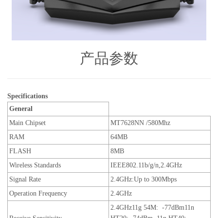
产品参数
Specifications
General
Main Chipset
MT7628NN /580Mhz
RAM
64
MB
FLASH
8
MB
Wireless
Standards
IEEE802.11b/g/n,2.4GHz
Signal
Rate
2.4GHz:Up to 300Mbps
Operation Frequency
2.4GHz
2.4GHz11g 54M: -77dBm11n