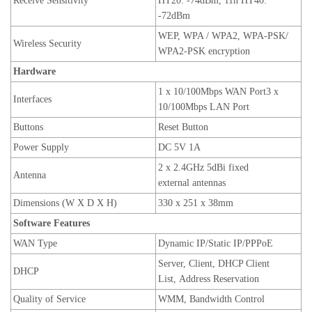
Receive Sensitivity
HT20: -74dBm, 11n HT40:
-72dBm
WEP, WPA / WPA2, WPA-PSK/
Wireless Security
WPA2-PSK encryption
Hardware
1 x 10/100Mbps WAN Port
3
x
Interfaces
10/100Mbps LAN Port
Buttons
Reset Button
Power Supply
DC
5
V
1
A
2 x 2.4GHz 5dBi
fixed
Antenna
external
antennas
Dimensions (W X D X H)
3
3
0
x
251
x
38
mm
Software Features
WAN Type
Dynamic IP/Static IP/PPPoE
Server, Client, DHCP Client
DHCP
List, Address Reservation
Quality of Service
WMM, Bandwidth Control