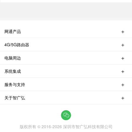
网通产品
无线路由器
4G/5G路由器
交换机
4G/5G便携式MIFI
无线AP
电脑周边
4G UFI
无线中继器
HUB集线器
4G天线
无线网卡
系统集成
蓝牙适配器
4G/5G路由器
PCI/PCIE网卡
家用无线网络覆盖集成
多功能转换器
服务与支持
家用有线网络覆盖集成
打印机共享器
产品服务
视频转换器
关于智广弘
联系智广弘
线材类
智广弘公司介绍
售后网点
深圳总部
智广弘阿里国际站
版权所有 © 2016-
2026
深圳市智广弘科技有限公司