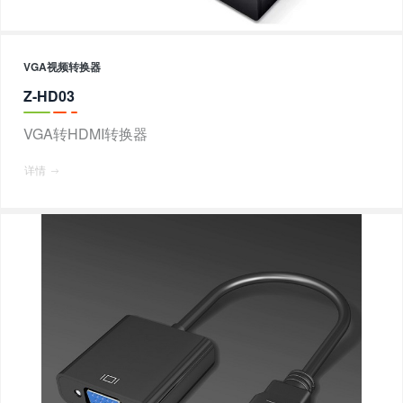
VGA视频转换器
Z-HD03
VGA转HDMI转换器
详情