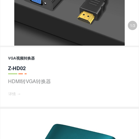
1/3
VGA视频转换器
Z-HD02
HDMI转VGA转换器
详情