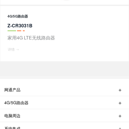
4G/5G路由器
Z-CR3031B
家用4G LTE无线路由器
详情
网通产品
无线路由器
4G/5G路由器
交换机
4G/5G便携式MIFI
无线AP
电脑周边
4G UFI
无线中继器
HUB集线器
4G天线
无线网卡
系统集成